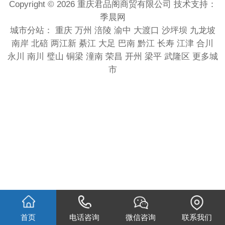
Copyright © 2026 重庆君品阁商贸有限公司 技术支持：
季晨网
城市分站：
重庆
万州
涪陵
渝中
大渡口
沙坪坝
九龙坡
南岸
北碚
两江新
綦江
大足
巴南
黔江
长寿
江津
合川
永川
南川
璧山
铜梁
潼南
荣昌
开州
梁平
武隆区
更多城
市
首页
电话咨询
微信咨询
联系我们