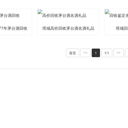
77年茅台酒回收
塔城高价回收茅台酒名酒礼品
塔城回
首页
1
1/1
<<
>>