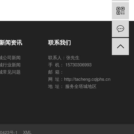
新闻资讯
联系我们
城公司新闻
联系人：张先生
城行业新闻
手 机： 15730306993
城常见问题
邮 箱：
网 址：http://tacheng.cqlphs.cn
地 址： 服务全塔城地区
0423号-1
XML