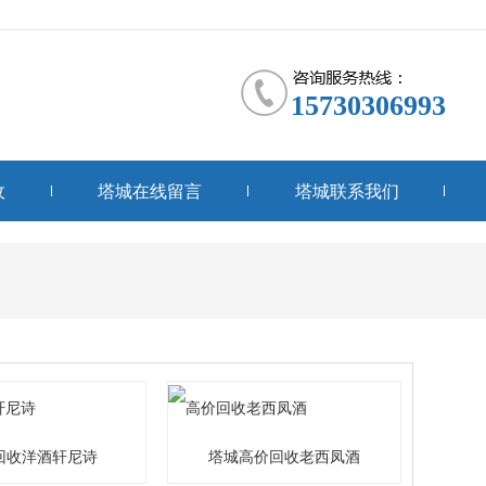
15730306993
收
塔城在线留言
塔城联系我们
回收洋酒轩尼诗
塔城高价回收老西凤酒