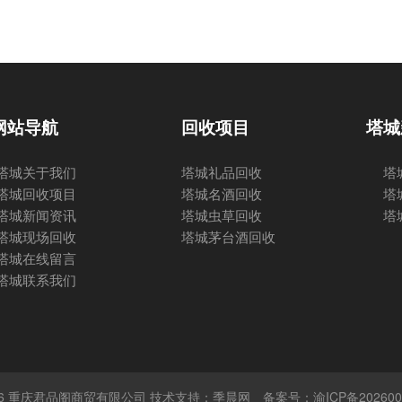
网站导航
回收项目
塔城
塔城关于我们
塔城礼品回收
塔
塔城回收项目
塔城名酒回收
塔
塔城新闻资讯
塔城虫草回收
塔
塔城现场回收
塔城茅台酒回收
塔城在线留言
塔城联系我们
 © 2026 重庆君品阁商贸有限公司 技术支持：季晨网
备案号：渝ICP备202600