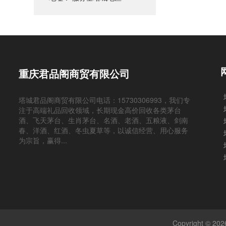
重庆君品阁商贸有限公司
塔城君品阁商贸有限公司电话：15730306993，我们专
注于高端礼品回收领域，长期现金高价回收各类茅台
酒、飞天茅台、生肖茅台、名酒、老酒、五粮液、剑南
春、洋酒、红酒、冬虫夏草等，以诚信经营、用心服务
为宗旨，赢得...
Copyright