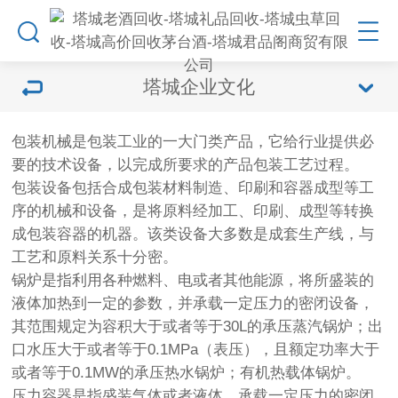
塔城企业文化
包装机械是包装工业的一大门类产品，它给行业提供必
要的技术设备，以完成所要求的产品包装工艺过程。
包装设备包括合成包装材料制造、印刷和容器成型等工
序的机械和设备，是将原料经加工、印刷、成型等转换
成包装容器的机器。该类设备大多数是成套生产线，与
工艺和原料关系十分密。
锅炉是指利用各种燃料、电或者其他能源，将所盛装的
液体加热到一定的参数，并承载一定压力的密闭设备，
其范围规定为容积大于或者等于30L的承压蒸汽锅炉；出
口水压大于或者等于0.1MPa（表压），且额定功率大于
或者等于0.1MW的承压热水锅炉；有机热载体锅炉。
压力容器是指盛装气体或者液体，承载一定压力的密闭