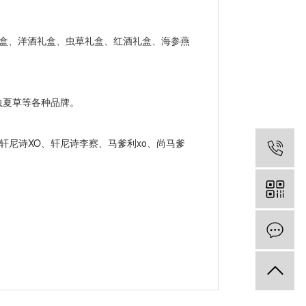
礼盒、洋酒礼盒、虫草礼盒、红酒礼盒、海参燕
虫夏草等各种品牌。
轩尼诗XO、轩尼诗李察、马爹利xo、尚马爹