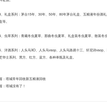
礼盒系列：茅台15年、30年、50年、80年茅台礼盒、五粮液年份酒
盒等。
虫草系列：青藏冬虫夏草、那曲冬虫夏草、礼盒装冬虫夏草、散装冬
洋酒系列：人头马XO、人头马vsop、人头马路易十三、轩尼诗vsop、
芝华士系列、黑方、红方、蓝方、各种单瓶及礼盒。
篇：塔城
常年回收新五粮液回收
篇：塔城没有了！