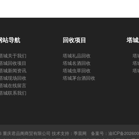
网站导航
回收项目
塔城
塔城关于我们
塔城礼品回收
塔
塔城回收项目
塔城名酒回收
塔
塔城新闻资讯
塔城虫草回收
塔
塔城现场回收
塔城茅台酒回收
塔城在线留言
塔城联系我们
 © 2026 重庆君品阁商贸有限公司 技术支持：季晨网
备案号：渝ICP备202600