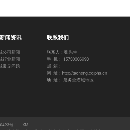
新闻资讯
联系我们
城公司新闻
联系人：张先生
城行业新闻
手 机： 15730306993
城常见问题
邮 箱：
网 址：http://tacheng.cqlphs.cn
地 址： 服务全塔城地区
0423号-1
XML