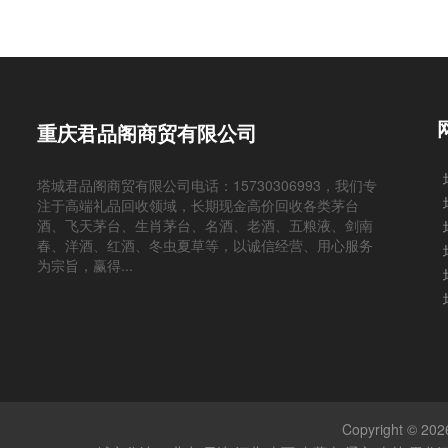
重庆君品阁商贸有限公司
塔城君品阁商贸有限公司电话：15730306993，我们专
注于高端礼品回收领域，长期现金高价回收各类茅台
酒、飞天茅台、生肖茅台、名酒、老酒、五粮液、剑南
春、洋酒、红酒、冬虫夏草等，以诚信经营、用心服务
为宗旨，赢得...
Copyright