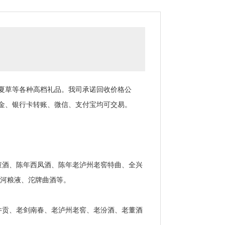
夏草等各种高档礼品。我司承诺回收价格公
金、银行卡转账、微信、支付宝均可交易。
酒、陈年西凤酒、陈年老泸州老窖特曲、全兴
宋河粮液、沱牌曲酒等。
贡、老剑南春、老泸州老窖、老汾酒、老董酒